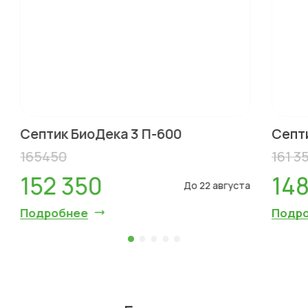
Септик БиоДека 3 П-600
Септ
165450
161 3
152 350
148
До 22 августа
Подробнее
Подр