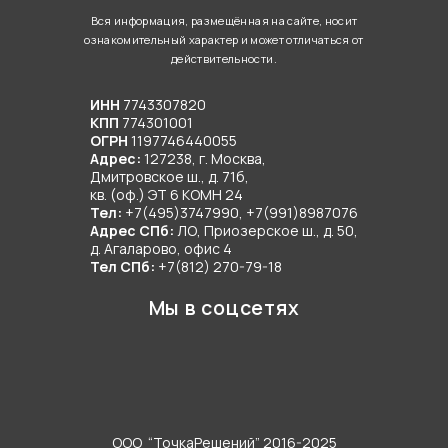
нужно переживать за водоснабжение, отопление или
Вся информация, размещённая на сайте, носит
утилизацию стоков. Ведь даже если дом расположен
ознакомительный характер и может отличаться от
действительности.
вдали от централизованных сетей, его можно
сделать полностью автономным. Главное – доверить
ИНН
7743307820
инженерные коммуникации под ключ команде
КПП
774301001
профессионалов.
ОГРН
1197746440055
Адрес:
127238, г. Москва,
Дмитровское ш., д. 71б,
Нынешние технологии строительства способствуют
кв. (оф.) ЭТ 6 КОМН 24
тому, что современные загородные дома
Тел:
+7(495)3747990, +7(991)8987076
Адрес СПб:
ЛО, Приозерское ш., д. 50,
оснащаются ничуть не хуже (а порой даже лучше)
д. Агаларово, офис 4
городских квартир. Поэтому задумываясь о покупке
Тел СПб:
+7(812) 270-79-18
земли под строительство частного дома, вам не
Мы в соцсетях
нужно переживать за водоснабжение, отопление или
утилизацию стоков. Ведь даже если дом расположен
вдали от централизованных сетей, его можно
сделать полностью автономным. Главное – доверить
инженерные коммуникации под ключ команде
профессионалов.
ООО “ТочкаРешений” 2016-2025