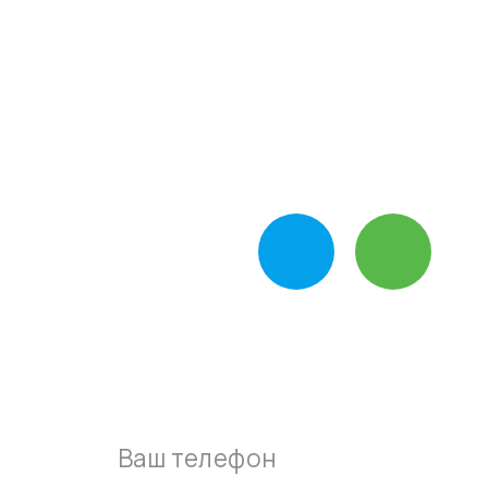
компании прямо сейчас
Звоните, ежедневно с 10:00-19:00
+7-495-795-89-90
Пишите нам в
мессенджер
Оставьте свой номер и наш
мастер перезвонит вам в
течении 15 минут