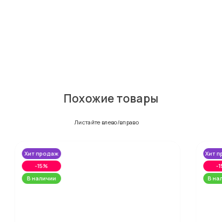
Похожие товары
Листайте влево/вправо
Хит продаж
Хит 
-15%
-
В наличии
В на