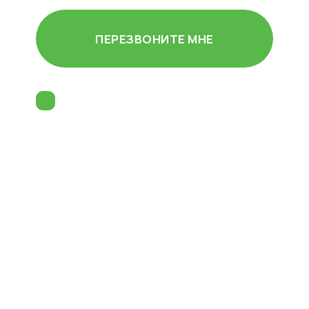
ПЕРЕЗВОНИТЕ МНЕ
Согласен (-на) на
обработку
персональных данных
и принимаю
пользовательское соглашение