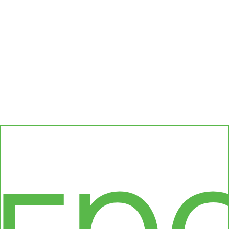
сс
гр