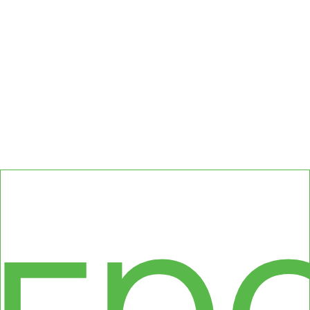
сс
гр