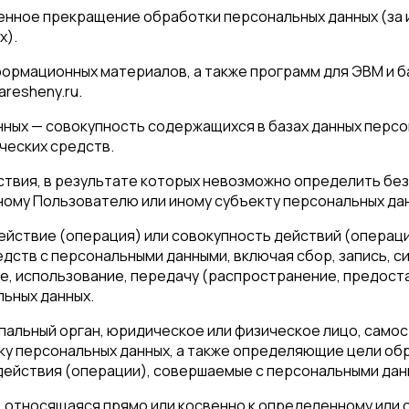
менное прекращение обработки персональных данных (за 
х).
нформационных материалов, а также программ для ЭВМ и б
aresheny.ru.
нных — совокупность содержащихся в базах данных перс
ческих средств.
йствия, в результате которых невозможно определить б
ому Пользователю или иному субъекту персональных да
действие (операция) или совокупность действий (операц
едств с персональными данными, включая сбор, запись, с
е, использование, передачу (распространение, предоста
льных данных.
ипальный орган, юридическое или физическое лицо, само
 персональных данных, а также определяющие цели обр
действия (операции), совершаемые с персональными дан
, относящаяся прямо или косвенно к определенному ил