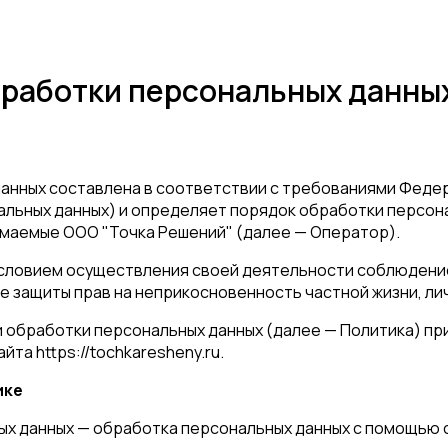
бработки персональных данны
нных составлена в соответствии с требованиями Федера
нальных данных) и определяет порядок обработки персон
маемые ООО "Точка Решений" (далее — Оператор).
 условием осуществления своей деятельности соблюдение
ле защиты прав на неприкосновенность частной жизни, ли
и обработки персональных данных (далее — Политика) п
та https://tochkaresheny.ru.
ике
ных данных — обработка персональных данных с помощью 