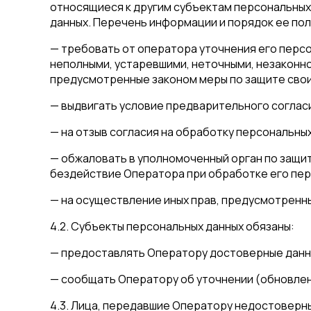
относящиеся к другим субъектам персональных 
данных. Перечень информации и порядок ее пол
— требовать от оператора уточнения его персо
неполными, устаревшими, неточными, незаконно
предусмотренные законом меры по защите свои
— выдвигать условие предварительного согласи
— на отзыв согласия на обработку персональны
— обжаловать в уполномоченный орган по защи
бездействие Оператора при обработке его пер
— на осуществление иных прав, предусмотренн
4.2. Субъекты персональных данных обязаны:
— предоставлять Оператору достоверные данн
— сообщать Оператору об уточнении (обновлен
4.3. Лица, передавшие Оператору недостоверны