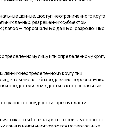
нальные данные, доступ неограниченного круга
альных данных, разрешенных субъектом
х (далее — персональные данные, разрешенные
х определенному лицу или определенному кругу
ых данных неопределенному кругу лиц
 лиц, в том числе обнародование персональных
или предоставление доступа к персональным
остранного государства органу власти
е уничтожаются безвозвратно с невозможностью
ых данных и/или уничтожаются материальные