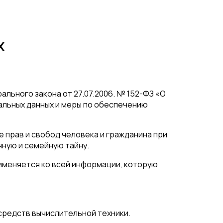
х
льного закона от 27.07.2006. № 152-ФЗ «О
альных данных и меры по обеспечению
 прав и свобод человека и гражданина при
чную и семейную тайну.
рименяется ко всей информации, которую
средств вычислительной техники.