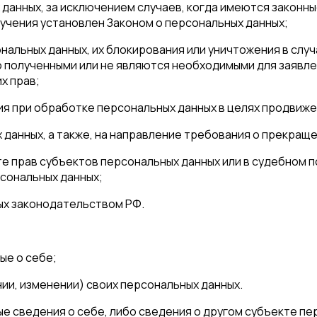
данных, за исключением случаев, когда имеются законны
учения установлен Законом о персональных данных;
нальных данных, их блокирования или уничтожения в слу
 полученными или не являются необходимыми для заявле
х прав;
я при обработке персональных данных в целях продвижени
х данных, а также, на направление требования о прекращ
те прав субъектов персональных данных или в судебном 
сональных данных;
ых законодательством РФ.
ые о себе;
ии, изменении) своих персональных данных.
е сведения о себе, либо сведения о другом субъекте пе