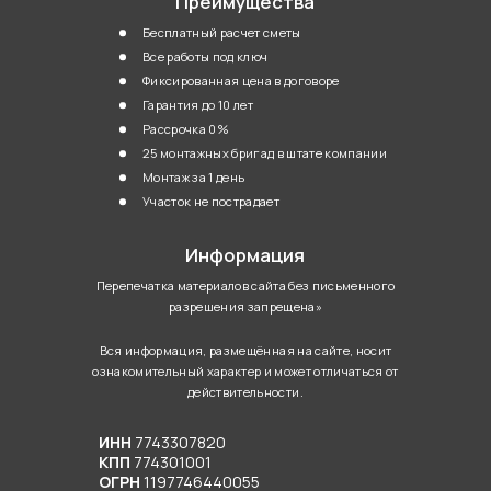
Преимущества
Бесплатный расчет сметы
Все работы под ключ
Фиксированная цена в договоре
Гарантия до 10 лет
Рассрочка 0%
25 монтажных бригад в штате компании
Монтаж за 1 день
Участок не пострадает
Информация
Перепечатка материалов сайта без письменного
разрешения запрещена»
Вся информация, размещённая на сайте, носит
ознакомительный характер и может отличаться от
действительности.
ИНН
7743307820
КПП
774301001
ОГРН
1197746440055