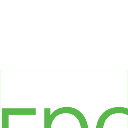
сс
гр