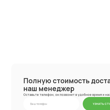
Доставка
оборудования
приезжает в назначенный день монтажа,
накануне проведения работ отдел логистики
подтверждает дату и время доставки и
проведения монтажных работ с заказчиком.
Полную стоимость доста
наш менеджер
Оставьте телефон, он позвонит в удобное время и н
УЗНАТЬ С