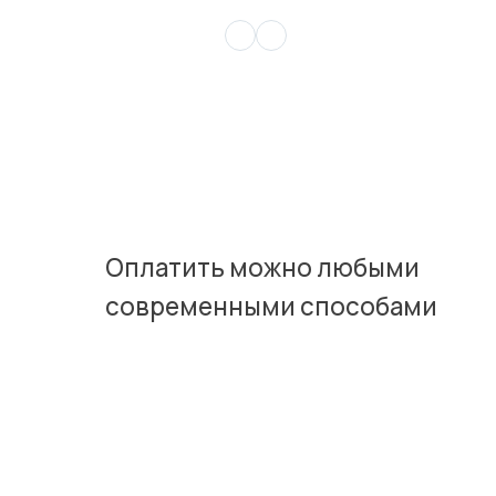
С
С
Согласен (-н
персональн
принимаю
п
соглашение
Согласен (-н
персональн
принимаю
п
соглашение
Оплатить можно любыми
современными способами