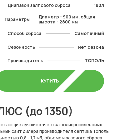
Диапазон залпового сброса
180л
Диаметр - 900 мм, общая
Параметры
высота - 2800 мм
Способ сброса
Самотечный
Сезонность
нет сезона
Производитель
ТОПОЛЬ
КУПИТЬ
ЛЮС (до 1350)
очетающие лучшие качества полипропиленовых
ьный сайт дилера производителя септика Тополь
остью 0,8 - 1,7 м3, объемом разового сброса