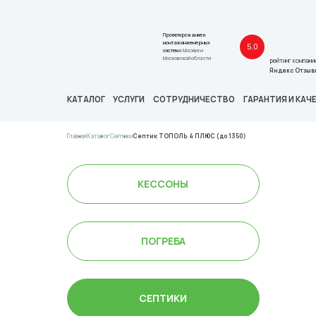
Проектирование и
монтаж инженерных
5,0
систем
в Москве и
Московской области
рейтинг компани
Яндекс Отзыв
КАТАЛОГ
УСЛУГИ
СОТРУДНИЧЕСТВО
ГАРАНТИЯ И КАЧ
Главная
Каталог
Септики
Септик ТОПОЛЬ 4 ПЛЮС (до 1350)
ОТКРЫТЬ ВЕСЬ КАТАЛОГ
КЕССОНЫ
КЕССОНЫ
ПОГРЕБА
ПОГРЕБА
СЕПТИКИ