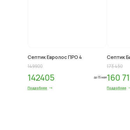
Септик Евролос ПРО 4
Септик Б
149900
173 450
142405
160 7
до 15 мая
Подробнее
Подробнее
Куда удобнее
Куда удобнее