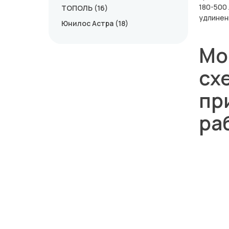
180-500
ТОПОЛЬ (16)
удлинен
Юнилос Астра (18)
Мо
сх
пр
ра