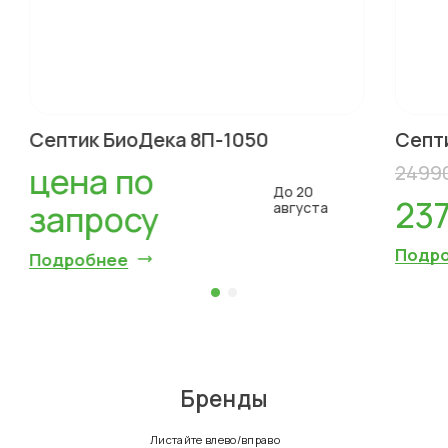
Септик БиоДека 8П-1050
Септ
цена по
2499
До 20
23
запросу
августа
Подр
Подробнее
Бренды
Листайте влево/вправо