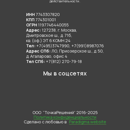
действительности.
вдали от централизованных сетей, его можно
сделать полностью автономным. Главное – доверить
ИНН
7743307820
инженерные коммуникации под ключ команде
КПП
774301001
профессионалов.
ОГРН
1197746440055
Адрес:
127238, г. Москва,
Дмитровское ш., д. 71б,
Нынешние технологии строительства способствуют
кв. (оф.) ЭТ 6 КОМН 24
тому, что современные загородные дома
Тел:
+7(495)3747990, +7(991)8987076
Адрес СПб:
ЛО, Приозерское ш., д. 50,
оснащаются ничуть не хуже (а порой даже лучше)
д. Агаларово, офис 4
городских квартир. Поэтому задумываясь о покупке
Тел СПб:
+7(812) 270-79-18
земли под строительство частного дома, вам не
Мы в соцсетях
нужно переживать за водоснабжение, отопление или
утилизацию стоков. Ведь даже если дом расположен
вдали от централизованных сетей, его можно
сделать полностью автономным. Главное – доверить
инженерные коммуникации под ключ команде
профессионалов.
ООО “ТочкаРешений” 2016-2025
Политика конфиденциальности
Сделано с любовью в
Paradigma.website
Нынешние технологии строительства способствуют
тому, что современные загородные дома