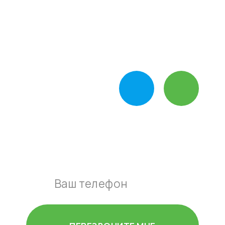
Звоните, ежедневно с 10:00-19:00
+7-495-795-89-90
Пишите нам в
мессенджер
Оставьте свой номер и наш
мастер перезвонит вам в
течении 15 минут