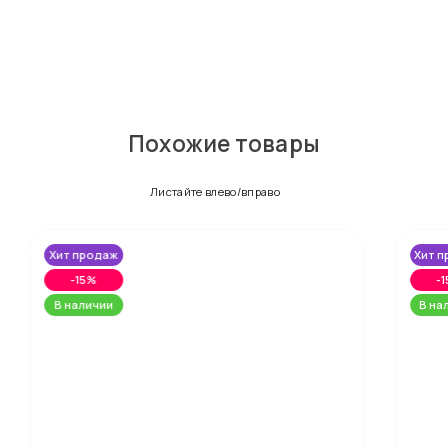
Похожие товары
Листайте влево/вправо
Хит продаж
Хит 
-15%
-
В наличии
В на