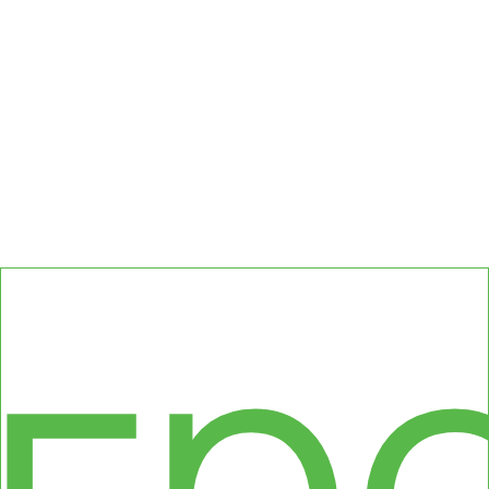
сс
гр