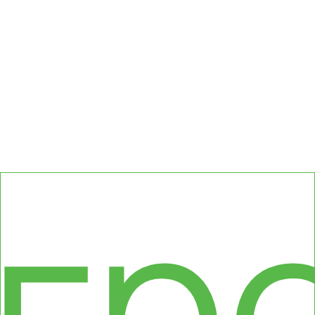
сс
гр