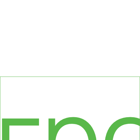
сс
гр