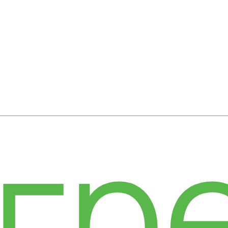
сс
гр