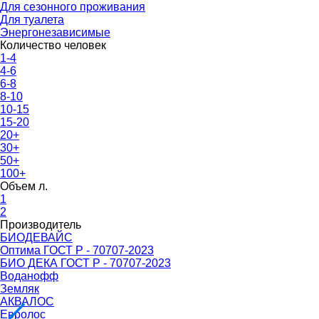
Для сезонного проживания
Для туалета
Энергонезависимые
Количество человек
1-4
4-6
6-8
8-10
10-15
15-20
20+
30+
50+
100+
Объем л.
1
2
Производитель
БИОДЕВАЙС
Оптима ГОСТ Р - 70707-2023
БИО ДЕКА ГОСТ Р - 70707-2023
Воданофф
Земляк
АКВАЛОС
Евролос