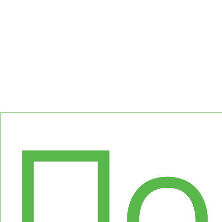
Ке
По