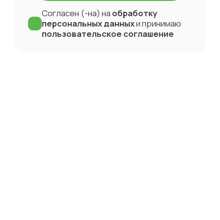
Согласен (-на) на
обработку
СКАЧАТЬ КАТАЛОГ СЕЙЧАС
персональных данных
и принимаю
пользовательское соглашение
Согласен (-на) на
обработку персональных
данных
и принимаю
пользовательское
соглашение