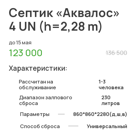
Септик «Аквалос»
4 UN (h=2,28 m)
до 15 мая
123 000
136 500
Характеристики:
Рассчитан на
1-3
обслуживание
человека
Диапазон залпового
230
сброса
литров
Параметры
860*860*2280(д,ш,в)
Способ сброса
Универсальный