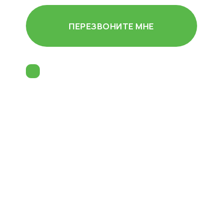
ПЕРЕЗВОНИТЕ МНЕ
Согласен (-на) на
обработку
персональных данных
и принимаю
пользовательское соглашение