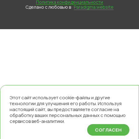
Политика конфиденциальности
Сделано с любовью в
Paradigma.website
Нынешние технологии строительства способствуют
тому, что современные загородные дома
оснащаются ничуть не хуже (а порой даже лучше)
городских квартир. Поэтому задумываясь о покупке
земли под строительство частного дома, вам не
нужно переживать за водоснабжение, отопление или
утилизацию стоков. Ведь даже если дом расположен
вдали от централизованных сетей, его можно
сделать полностью автономным. Главное – доверить
инженерные коммуникации под ключ команде
профессионалов.
Этот сайт использует cookie-файлы и другие
технологии для улучшения его работы. Используя
настоящий сайт, вы предоставляете согласие на
обработку ваших персональных данных с помощью
сервисов веб-аналитики.
СОГЛАСЕН