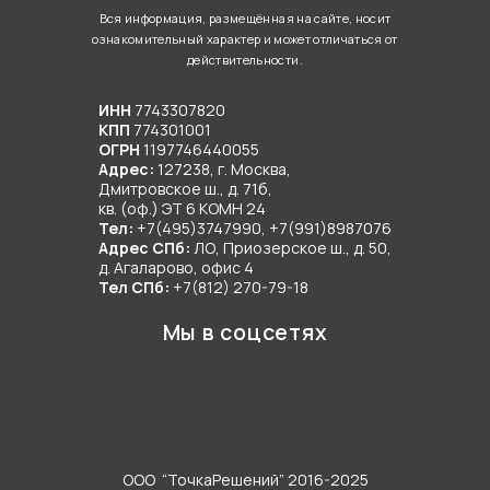
нужно переживать за водоснабжение, отопление или
Вся информация, размещённая на сайте, носит
утилизацию стоков. Ведь даже если дом расположен
ознакомительный характер и может отличаться от
действительности.
вдали от централизованных сетей, его можно
сделать полностью автономным. Главное – доверить
ИНН
7743307820
инженерные коммуникации под ключ команде
КПП
774301001
профессионалов.
ОГРН
1197746440055
Адрес:
127238, г. Москва,
Дмитровское ш., д. 71б,
Нынешние технологии строительства способствуют
кв. (оф.) ЭТ 6 КОМН 24
тому, что современные загородные дома
Тел:
+7(495)3747990, +7(991)8987076
Адрес СПб:
ЛО, Приозерское ш., д. 50,
оснащаются ничуть не хуже (а порой даже лучше)
д. Агаларово, офис 4
городских квартир. Поэтому задумываясь о покупке
Тел СПб:
+7(812) 270-79-18
земли под строительство частного дома, вам не
Мы в соцсетях
нужно переживать за водоснабжение, отопление или
утилизацию стоков. Ведь даже если дом расположен
вдали от централизованных сетей, его можно
сделать полностью автономным. Главное – доверить
инженерные коммуникации под ключ команде
профессионалов.
ООО “ТочкаРешений” 2016-2025