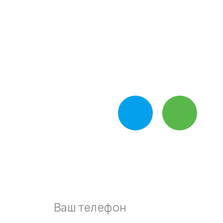
Звоните, ежедневно с 10:00-19:00
+7-495-795-89-90
Пишите нам в
мессенджер
Оставьте свой номер и наш
мастер перезвонит вам в
течении 15 минут