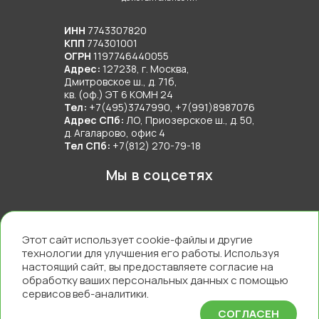
сделать полностью автономным. Главное – доверить
ИНН
7743307820
инженерные коммуникации под ключ команде
КПП
774301001
профессионалов.
ОГРН
1197746440055
Адрес:
127238, г. Москва,
Дмитровское ш., д. 71б,
Нынешние технологии строительства способствуют
кв. (оф.) ЭТ 6 КОМН 24
тому, что современные загородные дома
Тел:
+7(495)3747990, +7(991)8987076
Адрес СПб:
ЛО, Приозерское ш., д. 50,
оснащаются ничуть не хуже (а порой даже лучше)
д. Агаларово, офис 4
городских квартир. Поэтому задумываясь о покупке
Тел СПб:
+7(812) 270-79-18
земли под строительство частного дома, вам не
Мы в соцсетях
нужно переживать за водоснабжение, отопление или
утилизацию стоков. Ведь даже если дом расположен
вдали от централизованных сетей, его можно
сделать полностью автономным. Главное – доверить
Этот сайт использует cookie-файлы и другие
инженерные коммуникации под ключ команде
технологии для улучшения его работы. Используя
профессионалов.
настоящий сайт, вы предоставляете согласие на
ООО “ТочкаРешений” 2016-2025
обработку ваших персональных данных с помощью
Политика конфиденциальности
сервисов веб-аналитики.
Сделано с любовью в
Paradigma.website
Нынешние технологии строительства способствуют
СОГЛАСЕН
тому, что современные загородные дома