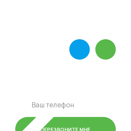
Звоните, ежедневно с 10:00-19:00
+7-495-795-89-90
Пишите нам в
мессенджер
Оставьте свой номер и наш
мастер перезвонит вам в
течении 15 минут
ПЕРЕЗВОНИТЕ МНЕ