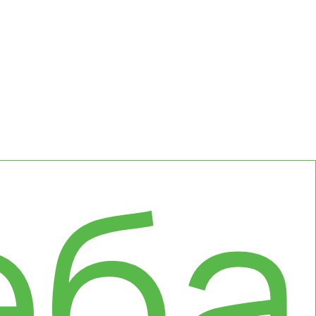
оны
еба