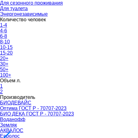
Для сезонного проживания
Для туалета
Энергонезависимые
Количество человек
1-4
4-6
6-8
8-10
10-15
15-20
20+
30+
50+
100+
Объем л.
1
2
Производитель
БИОДЕВАЙС
Оптима ГОСТ Р - 70707-2023
БИО ДЕКА ГОСТ Р - 70707-2023
Воданофф
Земляк
АКВАЛОС
Евролос