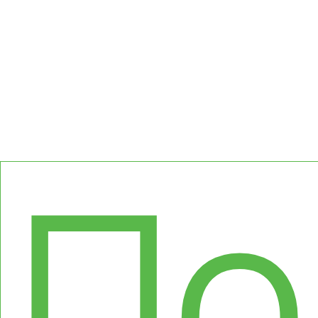
Ке
По