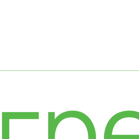
сс
гр