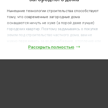
Нынешние технологии строительства способствуют
тому, что современные загородные дома
оснащаются ничуть не хуже (а порой даже лучше)
городских квартир. Поэтому задумываясь о покупке
земли под строительство частного дома, вам не
нужно переживать за водоснабжение, отопление или
Расскрыть полностью
утилизацию стоков. Ведь даже если дом расположен
вдали от централизованных сетей, его можно
сделать полностью автономным. Главное – доверить
инженерные коммуникации под ключ команде
профессионалов.
Нынешние технологии строительства способствуют
тому, что современные загородные дома
оснащаются ничуть не хуже (а порой даже лучше)
городских квартир. Поэтому задумываясь о покупке
земли под строительство частного дома, вам не