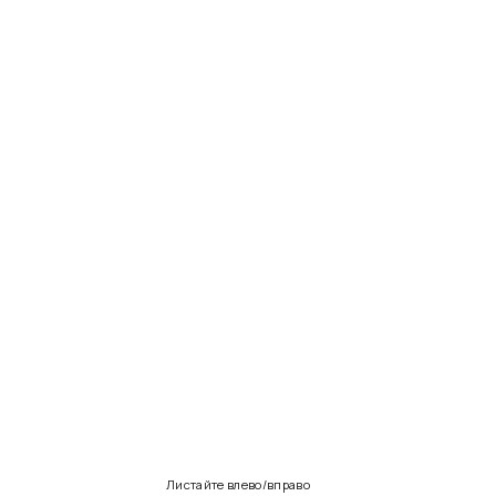
Листайте влево/вправо