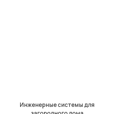
Яков
Лошак
Главный инженер
Инженерные системы для
загородного дома