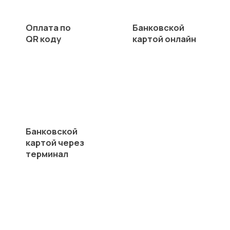
Оплата по
Банковской
QR коду
картой онлайн
Банковской
картой через
терминал
В рассрочку
без % до 6 месяцев