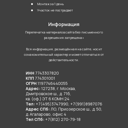
Монтаж за 1 день
Нынешние технологии строительства способствуют
Участок не пострадает
тому, что современные загородные дома
Информация
оснащаются ничуть не хуже (а порой даже лучше)
городских квартир. Поэтому задумываясь о покупке
Перепечатка материалов сайта без письменного
разрешения запрещена»
земли под строительство частного дома, вам не
нужно переживать за водоснабжение, отопление или
Вся информация, размещённая на сайте, носит
утилизацию стоков. Ведь даже если дом расположен
ознакомительный характер и может отличаться от
действительности.
вдали от централизованных сетей, его можно
сделать полностью автономным. Главное – доверить
ИНН
7743307820
инженерные коммуникации под ключ команде
КПП
774301001
профессионалов.
ОГРН
1197746440055
Адрес:
127238, г. Москва,
Дмитровское ш., д. 71б,
Нынешние технологии строительства способствуют
кв. (оф.) ЭТ 6 КОМН 24
тому, что современные загородные дома
Тел:
+7(495)3747990, +7(991)8987076
Адрес СПб:
ЛО, Приозерское ш., д. 50,
оснащаются ничуть не хуже (а порой даже лучше)
д. Агаларово, офис 4
городских квартир. Поэтому задумываясь о покупке
Тел СПб:
+7(812) 270-79-18
земли под строительство частного дома, вам не