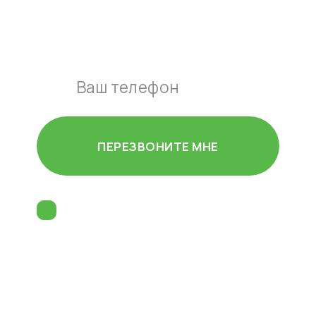
Оставьте свой номер и наш
мастер перезвонит вам в
течении 15 минут
ПЕРЕЗВОНИТЕ МНЕ
Согласен (-на) на
обработку
персональных данных
и принимаю
пользовательское соглашение