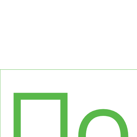
Ке
По