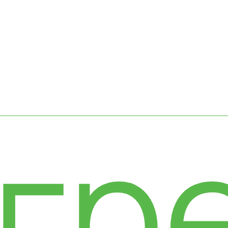
сс
гр