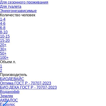
Для сезонного проживания
Для туалета
Энергонезависимые
Количество человек
1-4
4-6
6-8
8-10
10-15
15-20
20+
30+
50+
100+
Объем л.
1
2
Производитель
БИОДЕВАЙС
Оптима ГОСТ Р - 70707-2023
БИО ДЕКА ГОСТ Р - 70707-2023
Воданофф
Земляк
АКВАЛОС
Евролос