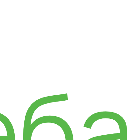
оны
еба