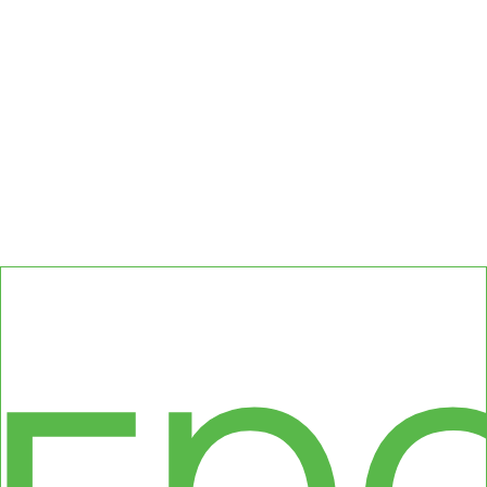
сс
гр