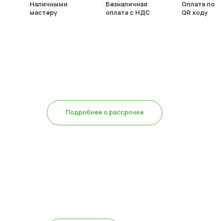
Наличными
Безналичная
Оплата по
мастеру
оплата с НДС
QR коду
В рассрочку
без % до 6 месяцев
Подробнее о рассрочке
Для юр.лиц оплата
возможна включая НДС