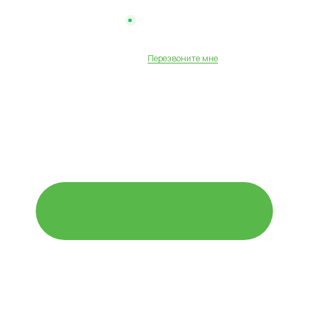
Ежедневно 10:00 - 19:00
+7-495-795-89-90
Перезвоните мне
в Москве и Подмосковье