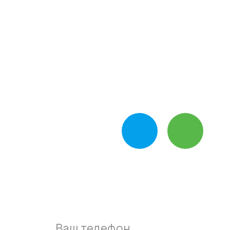
специалистами нашей
компании прямо сейчас
Звоните, ежедневно с 10:00-19:00
+7-495-795-89-90
Пишите нам в
мессенджер
Оставьте свой номер и наш
мастер перезвонит вам в
течении 15 минут