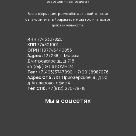
разрешения запрещена»
земли под строительство частного дома, вам не
нужно переживать за водоснабжение, отопление или
Вся информация, размещённая на сайте, носит
утилизацию стоков. Ведь даже если дом расположен
ознакомительный характер и может отличаться от
действительности.
вдали от централизованных сетей, его можно
сделать полностью автономным. Главное – доверить
ИНН
7743307820
инженерные коммуникации под ключ команде
КПП
774301001
профессионалов.
ОГРН
1197746440055
Адрес:
127238, г. Москва,
Дмитровское ш., д. 71б,
Нынешние технологии строительства способствуют
кв. (оф.) ЭТ 6 КОМН 24
тому, что современные загородные дома
Тел:
+7(495)3747990, +7(991)8987076
Адрес СПб:
ЛО, Приозерское ш., д. 50,
оснащаются ничуть не хуже (а порой даже лучше)
д. Агаларово, офис 4
городских квартир. Поэтому задумываясь о покупке
Тел СПб:
+7(812) 270-79-18
земли под строительство частного дома, вам не
Мы в соцсетях
нужно переживать за водоснабжение, отопление или
утилизацию стоков. Ведь даже если дом расположен
вдали от централизованных сетей, его можно
сделать полностью автономным. Главное – доверить
инженерные коммуникации под ключ команде