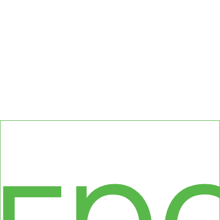
сс
гр