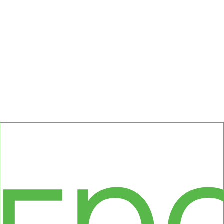
сс
гр