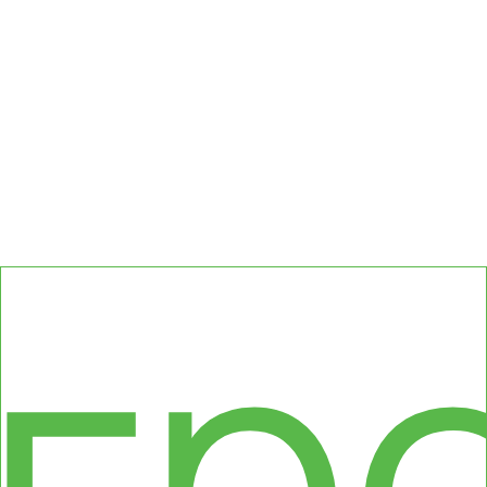
сс
гр